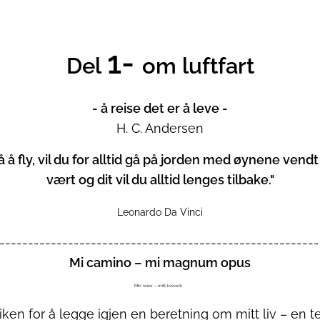
1-
Del
om luftfart
- å reise det er å leve -
H. C. Andersen
 å fly, vil du for alltid gå på jorden med øynene ven
vært og dit vil du alltid lenges tilbake."
Leonardo Da Vinci
--------------------------------------------------------
Mi camino – mi magnum opus
Min reise – mitt livsverk
ken for å legge igjen en beretning om mitt liv – en 