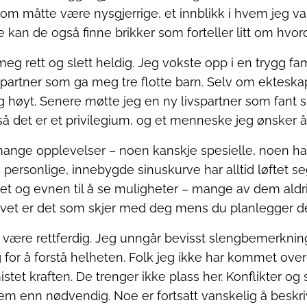
m måtte være nysgjerrige, et innblikk i hvem jeg var
je kan de også finne brikker som forteller litt om hvo
meg rett og slett heldig. Jeg vokste opp i en trygg fami
artner som ga meg tre flotte barn. Selv om ekteskape
g høyt. Senere møtte jeg en ny livspartner som fant
å det er et privilegium, og et menneske jeg ønsker å 
nge opplevelser – noen kanskje spesielle, noen har bl
personlige, innebygde sinuskurve har alltid løftet seg
ahet og evnen til å se muligheter – mange av dem aldri
ivet er det som skjer med deg mens du planlegger de
g å være rettferdig. Jeg unngår bevisst slengbemerkn
for å forstå helheten. Folk jeg ikke har kommet ove
stet kraften. De trenger ikke plass her. Konflikter og 
m enn nødvendig. Noe er fortsatt vanskelig å beskrive