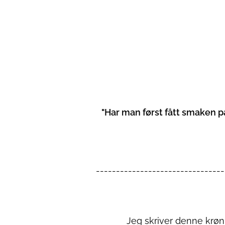
"Har man først fått smaken på
--------------------------------
Jeg skriver denne krøni