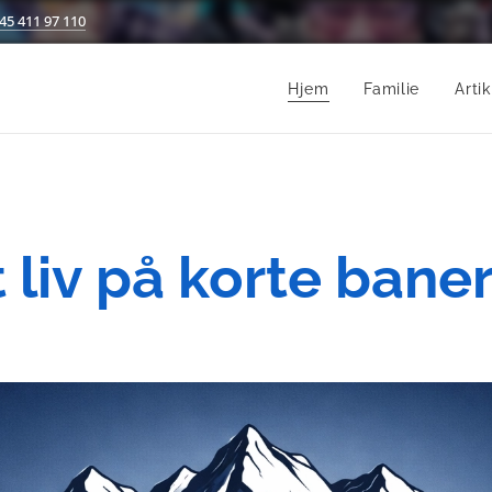
45 411 97 110
Hjem
Familie
Artik
t liv på korte baner