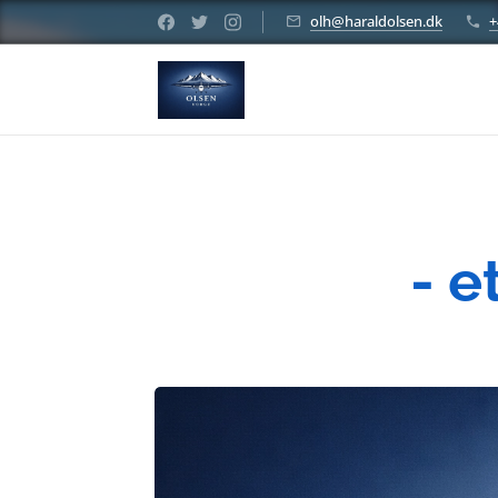
olh@haraldolsen.dk
+
- e