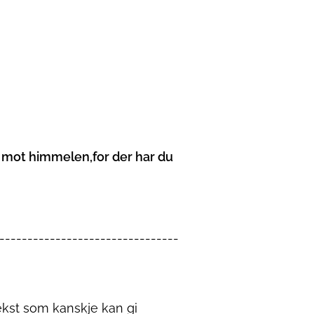
dt mot himmelen,
for der har du
--------------------------------
tekst som kanskje kan gi