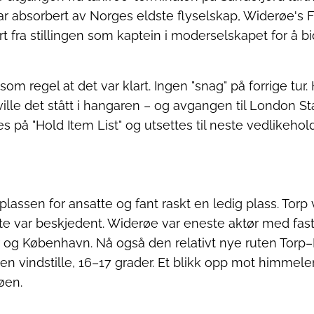
ar absorbert av Norges eldste flyselskap, Widerøe's F
ert fra stillingen som kaptein i moderselskapet for å bi
som regel at det var klart. Ingen "snag" på forrige tur
ille det stått i hangaren – og avgangen til London Sta
 på "Hold Item List" og utsettes til neste vedlikehold
assen for ansatte og fant raskt en ledig plass. Torp v
te var beskjedent. Widerøe var eneste aktør med faste 
 og København. Nå også den relativt nye ruten Torp
en vindstille, 16–17 grader. Et blikk opp mot himmelen 
øen.