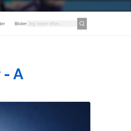
ler
Bilder
 - A