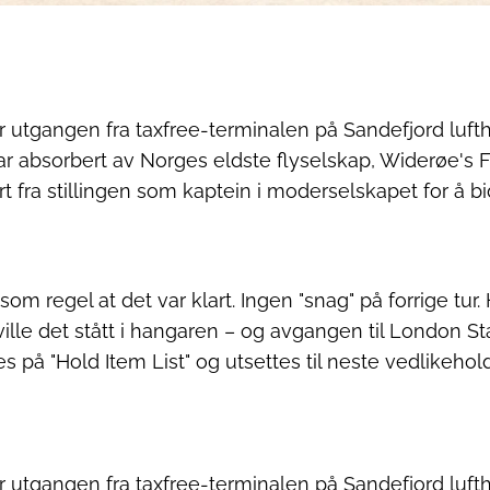
 utgangen fra taxfree-terminalen på Sandefjord lufthav
ar absorbert av Norges eldste flyselskap, Widerøe's F
ert fra stillingen som kaptein i moderselskapet for å bi
som regel at det var klart. Ingen "snag" på forrige tur
ille det stått i hangaren – og avgangen til London Sta
 på "Hold Item List" og utsettes til neste vedlikehold
 utgangen fra taxfree-terminalen på Sandefjord lufthav